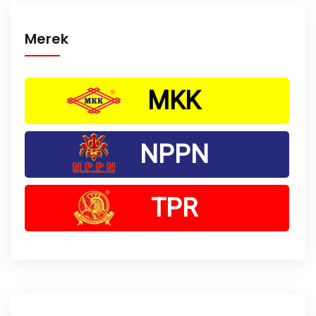
Merek
MKK
NPPN
TPR