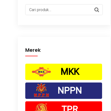
Pencarian
untuk:
Merek
MKK
NPPN
TPR