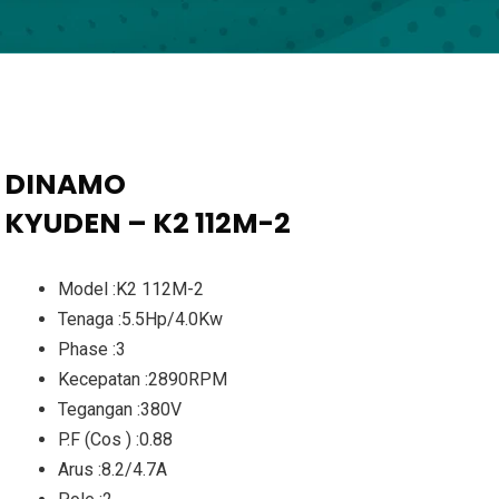
DINAMO
KYUDEN – K2 112M-2
Model :K2 112M-2
Tenaga :5.5Hp/4.0Kw
Phase :3
Kecepatan :2890RPM
Tegangan :380V
P.F (Cos ) :0.88
Arus :8.2/4.7A