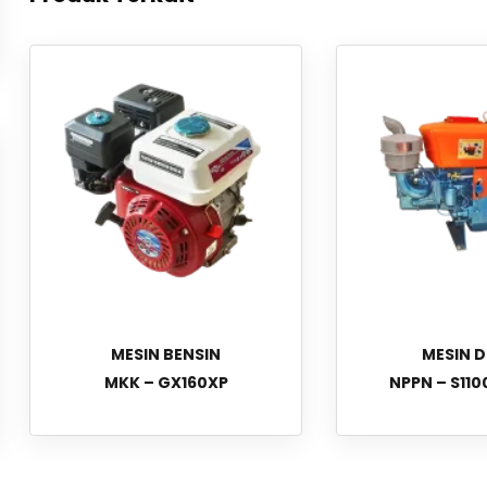
MESIN BENSIN
MESIN D
MKK – GX160XP
NPPN – S110