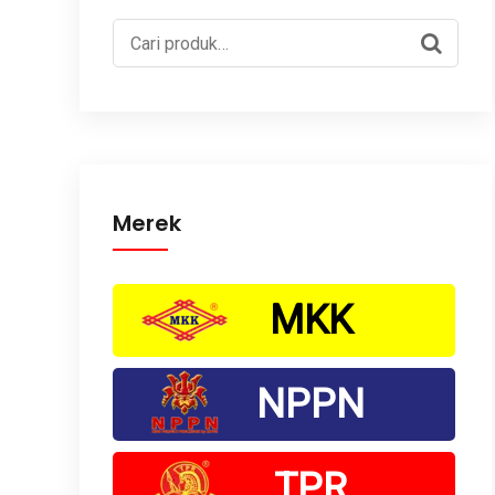
Pencarian
untuk:
Merek
MKK
NPPN
TPR