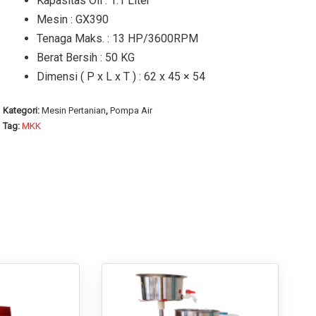
Kapasitas Oli : 1.1 Liter
Mesin : GX390
Tenaga Maks. : 13 HP/3600RPM
Berat Bersih : 50 KG
Dimensi ( P x L x T ) : 62 x 45 × 54
Kategori:
Mesin Pertanian
,
Pompa Air
Tag:
MKK