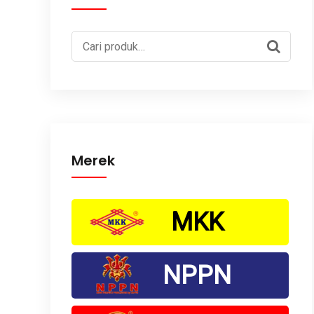
Pencarian
untuk:
Merek
MKK
NPPN