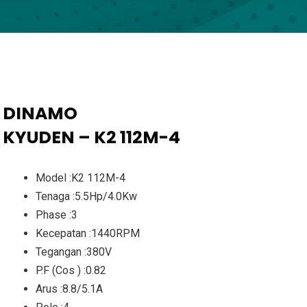
DINAMO
KYUDEN – K2 112M-4
Model :K2 112M-4
Tenaga :5.5Hp/4.0Kw
Phase :3
Kecepatan :1440RPM
Tegangan :380V
P.F (Cos ) :0.82
Arus :8.8/5.1A