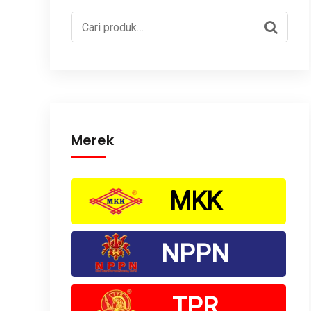
Pencarian
untuk:
Merek
MKK
NPPN
TPR